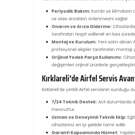
Periyodik Bakım:
Kombi ve klimaların d
ve olası arızaların önlenmesini sağlar.
Onarım ve Arıza Giderme:
Cihazlarda
tarafından tespit edilerek en kısa sürede 
Montaj ve Kurulum:
Yeni satın alınan 
profesyonel ekipler tarafından montajı ya
Orijinal Yedek Parça Kullanımı:
Cihaz
değişimleri orijinal ürünlerle gerçekleştiril
Kırklareli'de Airfel Servis Avan
Kırklareli’de yetkili Airfel servisinin sunduğu a
7/24 Teknik Destek:
Acil durumlarda da
mevcuttur.
Uzman ve Deneyimli Teknik Ekip:
Eğit
cihazlarınız en iyi şekilde tamir edilir.
Garanti Kapsamında Hizmet:
Yapılan