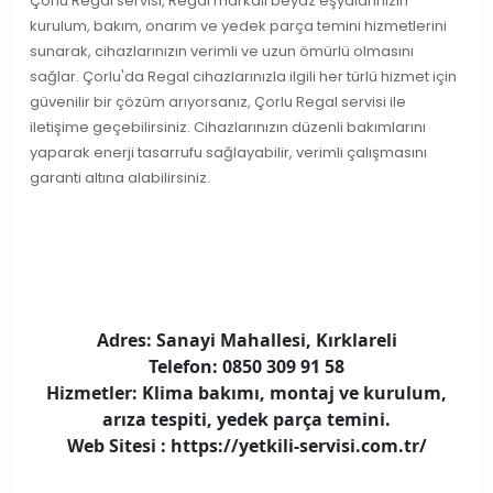
Çorlu Regal servisi, Regal markalı beyaz eşyalarınızın
kurulum, bakım, onarım ve yedek parça temini hizmetlerini
sunarak, cihazlarınızın verimli ve uzun ömürlü olmasını
sağlar. Çorlu'da Regal cihazlarınızla ilgili her türlü hizmet için
güvenilir bir çözüm arıyorsanız, Çorlu Regal servisi ile
iletişime geçebilirsiniz. Cihazlarınızın düzenli bakımlarını
yaparak enerji tasarrufu sağlayabilir, verimli çalışmasını
garanti altına alabilirsiniz.
Adres: Sanayi Mahallesi, Kırklareli
Telefon: 0850 309 91 58
Hizmetler: Klima bakımı, montaj ve kurulum,
arıza tespiti, yedek parça temini.
Web Sitesi : https://yetkili-servisi.com.tr/