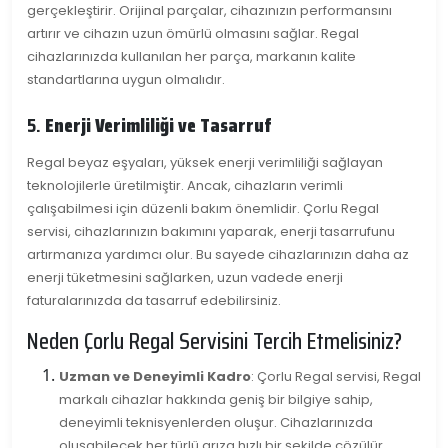
gerçekleştirir. Orijinal parçalar, cihazınızın performansını
artırır ve cihazın uzun ömürlü olmasını sağlar. Regal
cihazlarınızda kullanılan her parça, markanın kalite
standartlarına uygun olmalıdır.
5.
Enerji Verimliliği ve Tasarruf
Regal beyaz eşyaları, yüksek enerji verimliliği sağlayan
teknolojilerle üretilmiştir. Ancak, cihazların verimli
çalışabilmesi için düzenli bakım önemlidir. Çorlu Regal
servisi, cihazlarınızın bakımını yaparak, enerji tasarrufunu
artırmanıza yardımcı olur. Bu sayede cihazlarınızın daha az
enerji tüketmesini sağlarken, uzun vadede enerji
faturalarınızda da tasarruf edebilirsiniz.
Neden Çorlu Regal Servisini Tercih Etmelisiniz?
Uzman ve Deneyimli Kadro
: Çorlu Regal servisi, Regal
markalı cihazlar hakkında geniş bir bilgiye sahip,
deneyimli teknisyenlerden oluşur. Cihazlarınızda
oluşabilecek her türlü arıza hızlı bir şekilde çözülür.