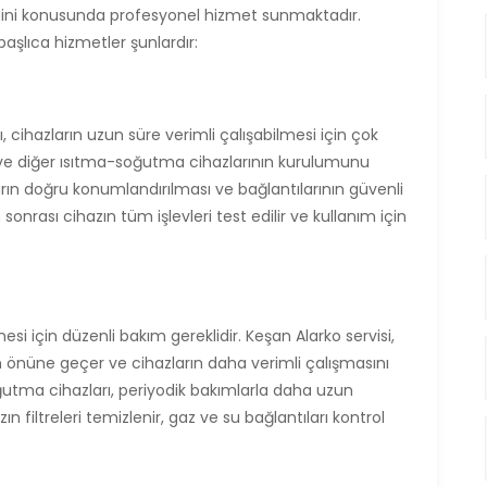
ini konusunda profesyonel hizmet sunmaktadır.
başlıca hizmetler şunlardır:
, cihazların uzun süre verimli çalışabilmesi için çok
a ve diğer ısıtma-soğutma cihazlarının kurulumunu
rın doğru konumlandırılması ve bağlantılarının güvenli
 sonrası cihazın tüm işlevleri test edilir ve kullanım için
esi için düzenli bakım gereklidir. Keşan Alarko servisi,
rın önüne geçer ve cihazların daha verimli çalışmasını
oğutma cihazları, periyodik bakımlarla daha uzun
n filtreleri temizlenir, gaz ve su bağlantıları kontrol