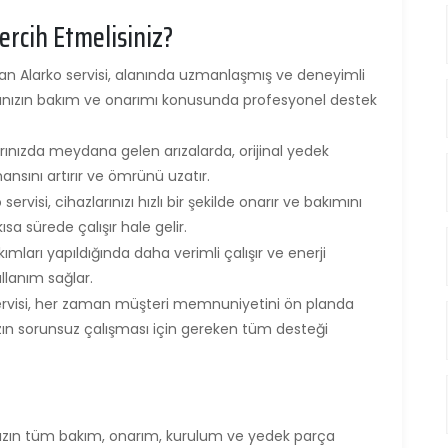
ercih Etmelisiniz?
şan Alarko servisi, alanında uzmanlaşmış ve deneyimli
arınızın bakım ve onarımı konusunda profesyonel destek
arınızda meydana gelen arızalarda, orijinal yedek
mansını artırır ve ömrünü uzatır.
servisi, cihazlarınızı hızlı bir şekilde onarır ve bakımını
sa sürede çalışır hale gelir.
kımları yapıldığında daha verimli çalışır ve enerji
ullanım sağlar.
servisi, her zaman müşteri memnuniyetini ön planda
nızın sorunsuz çalışması için gereken tüm desteği
rınızın tüm bakım, onarım, kurulum ve yedek parça