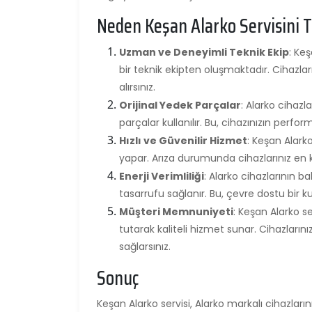
Neden Keşan Alarko Servisini T
Uzman ve Deneyimli Teknik Ekip
: Ke
bir teknik ekipten oluşmaktadır. Cihazl
alırsınız.
Orijinal Yedek Parçalar
: Alarko cihazl
parçalar kullanılır. Bu, cihazınızın perfor
Hızlı ve Güvenilir Hizmet
: Keşan Alarko 
yapar. Arıza durumunda cihazlarınız en kı
Enerji Verimliliği
: Alarko cihazlarının ba
tasarrufu sağlanır. Bu, çevre dostu bir k
Müşteri Memnuniyeti
: Keşan Alarko 
tutarak kaliteli hizmet sunar. Cihazları
sağlarsınız.
Sonuç
Keşan Alarko servisi, Alarko markalı cihazla