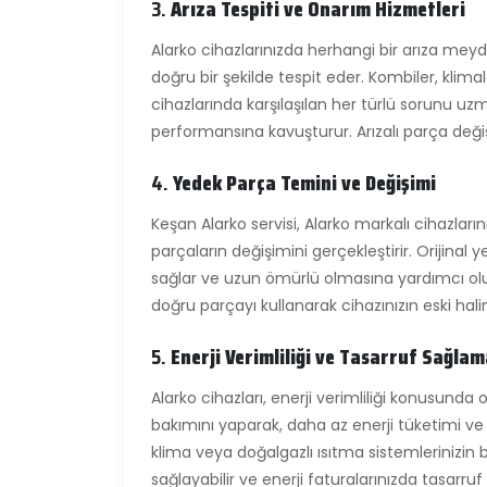
3.
Arıza Tespiti ve Onarım Hizmetleri
Alarko cihazlarınızda herhangi bir arıza meyda
doğru bir şekilde tespit eder. Kombiler, kli
cihazlarında karşılaşılan her türlü sorunu uzma
performansına kavuşturur. Arızalı parça değişi
4.
Yedek Parça Temini ve Değişimi
Keşan Alarko servisi, Alarko markalı cihazların
parçaların değişimini gerçekleştirir. Orijinal 
sağlar ve uzun ömürlü olmasına yardımcı olu
doğru parçayı kullanarak cihazınızın eski hali
5.
Enerji Verimliliği ve Tasarruf Sağla
Alarko cihazları, enerji verimliliği konusunda o
bakımını yaparak, daha az enerji tüketimi ve 
klima veya doğalgazlı ısıtma sistemlerinizin b
sağlayabilir ve enerji faturalarınızda tasarruf 