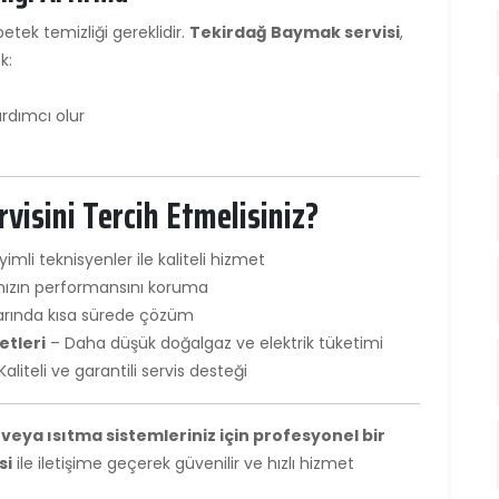
petek temizliği gereklidir.
Tekirdağ Baymak servisi
,
k:
rdımcı olur
isini Tercih Etmelisiniz?
mli teknisyenler ile kaliteli hizmet
nızın performansını koruma
arında kısa sürede çözüm
etleri
– Daha düşük doğalgaz ve elektrik tüketimi
Kaliteli ve garantili servis desteği
eya ısıtma sistemleriniz için profesyonel bir
si
ile iletişime geçerek güvenilir ve hızlı hizmet