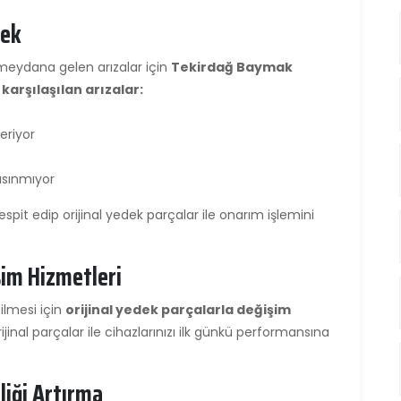
tek
eydana gelen arızalar için
Tekirdağ Baymak
 karşılaşılan arızalar:
eriyor
ısınmıyor
spit edip orijinal yedek parçalar ile onarım işlemini
şim Hizmetleri
ilmesi için
orijinal yedek parçalarla değişim
jinal parçalar ile cihazlarınızı ilk günkü performansına
iliği Artırma