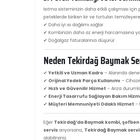
Isıtma sisteminizin daha etkili çalışması için 
peteklerde biriken kir ve tortuları temizleyere
✔ Daha iyi ısı dağılımı sağlar
✔ Kombinizin daha az enerji harcamasına ya
✔ Doğalgaz faturalarınızı düşürür
Neden Tekirdağ Baymak Serv
✔
Yetkili ve Uzman Kadro
– Alanında deneyi
✔
Orijinal Yedek Parça Kullanımı
– Cihazı
✔
Hızlı ve Güvenilir Hizmet
– Arıza duruml
✔
Enerji Tasarrufu Sağlayan Bakım Hizm
✔
Müşteri Memnuniyeti Odaklı Hizmet
– 
Eğer
Tekirdağ’da Baymak kombi, şofben v
servis
arıyorsanız,
Tekirdağ Baymak servi
alabilirsiniz.