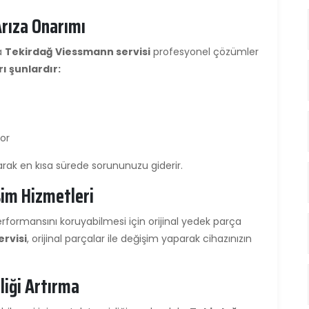
rıza Onarımı
a
Tekirdağ Viessmann servisi
profesyonel çözümler
ı şunlardır:
yor
arak en kısa sürede sorununuzu giderir.
şim Hizmetleri
formansını koruyabilmesi için orijinal yedek parça
rvisi
, orijinal parçalar ile değişim yaparak cihazınızın
iliği Artırma