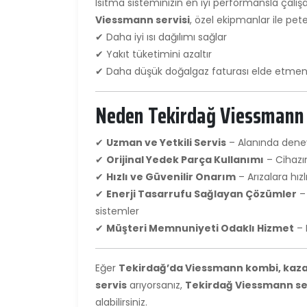
Isıtma sisteminizin en iyi performansla çalışa
Viessmann servisi
, özel ekipmanlar ile pet
✔ Daha iyi ısı dağılımı sağlar
✔ Yakıt tüketimini azaltır
✔ Daha düşük doğalgaz faturası elde etmeni
Neden Tekirdağ Viessmann S
✔
Uzman ve Yetkili Servis
– Alanında deney
✔
Orijinal Yedek Parça Kullanımı
– Cihazı
✔
Hızlı ve Güvenilir Onarım
– Arızalara hı
✔
Enerji Tasarrufu Sağlayan Çözümler
– 
sistemler
✔
Müşteri Memnuniyeti Odaklı Hizmet
– 
Eğer
Tekirdağ’da Viessmann kombi, kazan
servis
arıyorsanız,
Tekirdağ Viessmann se
alabilirsiniz.