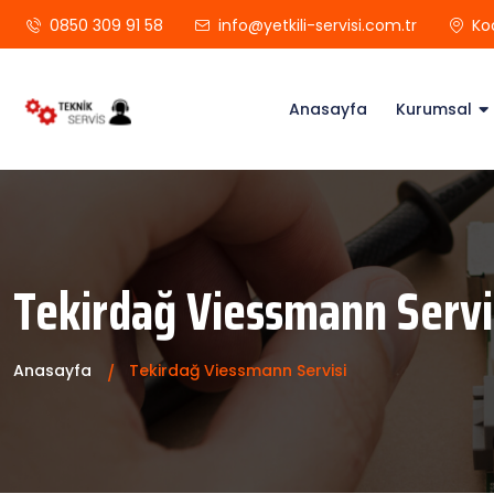
0850 309 91 58
info@yetkili-servisi.com.tr
Ko
Anasayfa
Kurumsal
Tekirdağ Viessmann Servi
Anasayfa
Tekirdağ Viessmann Servisi