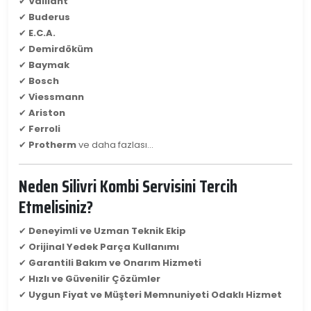
✔
Vaillant
✔
Buderus
✔
E.C.A.
✔
Demirdöküm
✔
Baymak
✔
Bosch
✔
Viessmann
✔
Ariston
✔
Ferroli
✔
Protherm
ve daha fazlası...
Neden Silivri Kombi Servisini Tercih
Etmelisiniz?
✔
Deneyimli ve Uzman Teknik Ekip
✔
Orijinal Yedek Parça Kullanımı
✔
Garantili Bakım ve Onarım Hizmeti
✔
Hızlı ve Güvenilir Çözümler
✔
Uygun Fiyat ve Müşteri Memnuniyeti Odaklı Hizmet