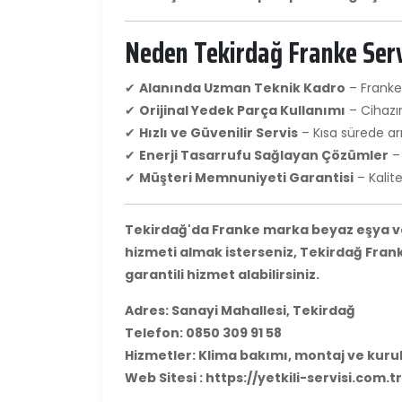
Neden Tekirdağ Franke Serv
✔
Alanında Uzman Teknik Kadro
– Franke
✔
Orijinal Yedek Parça Kullanımı
– Cihazın
✔
Hızlı ve Güvenilir Servis
– Kısa sürede ar
✔
Enerji Tasarrufu Sağlayan Çözümler
– 
✔
Müşteri Memnuniyeti Garantisi
– Kalite
Tekirdağ'da Franke marka beyaz eşya ve 
hizmeti almak isterseniz, Tekirdağ Franke
garantili hizmet alabilirsiniz.
Adres: Sanayi Mahallesi, Tekirdağ
Telefon: 0850 309 91 58
Hizmetler: Klima bakımı, montaj ve kurul
Web Sitesi : https://yetkili-servisi.com.tr