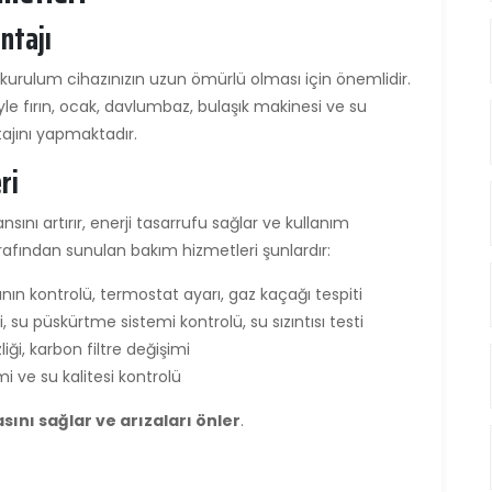
ntajı
u kurulum cihazınızın uzun ömürlü olması için önemlidir.
yle fırın, ocak, davlumbaz, bulaşık makinesi ve su
ajını yapmaktadır.
ri
sını artırır, enerji tasarrufu sağlar ve kullanım
afından sunulan bakım hizmetleri şunlardır:
nın kontrolü, termostat ayarı, gaz kaçağı tespiti
i, su püskürtme sistemi kontrolü, su sızıntısı testi
ği, karbon filtre değişimi
mi ve su kalitesi kontrolü
sını sağlar ve arızaları önler
.