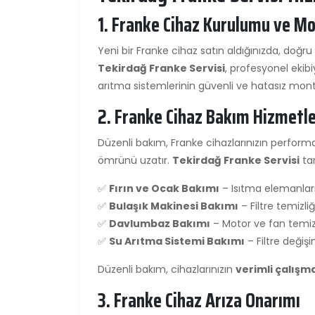
1. Franke Cihaz Kurulumu ve Mo
Yeni bir Franke cihaz satın aldığınızda, doğr
Tekirdağ Franke Servisi
, profesyonel ekibi
arıtma sistemlerinin güvenli ve hatasız mont
2. Franke Cihaz Bakım Hizmetle
Düzenli bakım, Franke cihazlarınızın performan
ömrünü uzatır.
Tekirdağ Franke Servisi
tar
✅
Fırın ve Ocak Bakımı
– Isıtma elemanları
✅
Bulaşık Makinesi Bakımı
– Filtre temizliğ
✅
Davlumbaz Bakımı
– Motor ve fan temizli
✅
Su Arıtma Sistemi Bakımı
– Filtre değişi
Düzenli bakım, cihazlarınızın
verimli çalışma
3. Franke Cihaz Arıza Onarımı