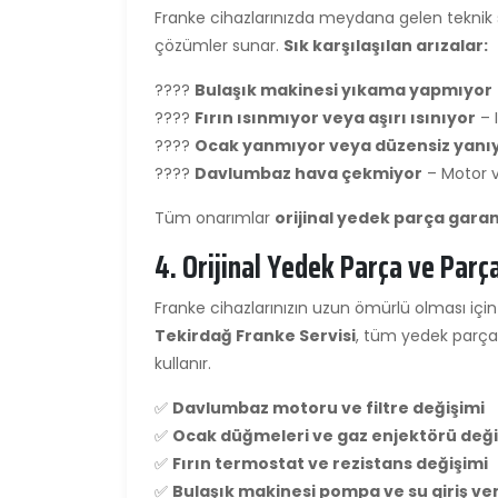
Franke cihazlarınızda meydana gelen teknik
çözümler sunar.
Sık karşılaşılan arızalar:
????
Bulaşık makinesi yıkama yapmıyor
????
Fırın ısınmıyor veya aşırı ısınıyor
– I
????
Ocak yanmıyor veya düzensiz yanı
????
Davlumbaz hava çekmiyor
– Motor ve
Tüm onarımlar
orijinal yedek parça garan
4. Orijinal Yedek Parça ve Parç
Franke cihazlarınızın uzun ömürlü olması içi
Tekirdağ Franke Servisi
, tüm yedek parça d
kullanır.
✅
Davlumbaz motoru ve filtre değişimi
✅
Ocak düğmeleri ve gaz enjektörü deği
✅
Fırın termostat ve rezistans değişimi
✅
Bulaşık makinesi pompa ve su giriş ven