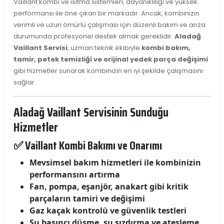
Vaillant kombi ve ısıtma sistemleri, dayanıklılığı ve yüksek
performansı ile öne çıkan bir markadır. Ancak, kombinizin
verimli ve uzun ömürlü çalışması için düzenli bakım ve arıza
durumunda profesyonel destek almak gereklidir.
Aladağ
Vaillant Servisi
, uzman teknik ekibiyle
kombi bakım,
tamir, petek temizliği ve orijinal yedek parça değişimi
gibi hizmetler sunarak kombinizin en iyi şekilde çalışmasını
sağlar.
Aladağ Vaillant Servisinin Sunduğu
Hizmetler
✅ Vaillant Kombi Bakımı ve Onarımı
Mevsimsel bakım hizmetleri ile kombinizin
performansını artırma
Fan, pompa, eşanjör, anakart gibi kritik
parçaların tamiri ve değişimi
Gaz kaçak kontrolü ve güvenlik testleri
Su basıncı düşme, su sızdırma ve ateşleme