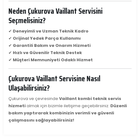
Neden Çukurova Vaillant Servisini
Seçmelisiniz?
✔
Deneyimli ve Uzman Teknik Kadro
✔
Orijinal Yedek Parça Kullanımı
✔
Garantili Bakım ve Onarım Hizmeti
✔
Hızlı ve Güvenilir Teknik Destek
✔
Müşteri Memnuniyeti Odaklı Hizmet
Çukurova Vaillant Servisine Nasıl
Ulaşabilirsiniz?
Çukurova ve çevresinde
Vaillant kombi teknik servis
hizmeti
almak için bizimle iletişime geçebilirsiniz.
Düzenli
bakım yaptırarak kombinizin verimli ve güvenli
çalışmasını sağlayabilirsiniz!