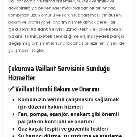
Vaillant kombi ve ısıtma sistemleri, yüksek verimlilik ve
dayanıklılığıyla bilinen lider markalardan biridir. Ancak,
kombinizin uzun ömürlü ve sorunsuz çalışması için düzenli
bakım ve profesyonel onarım hizmeti almak gereklidir.
Çukurova Vaillant Servisi
, uzman teknik ekibiyle
kombi
bakım, tamir, petek temizliği ve orijinal yedek parça
değişimi
gibi hizmetler sunarak cihazlarınızın en iyi şekilde
çalışmasını sağlar.
Çukurova Vaillant Servisinin Sunduğu
Hizmetler
✅ Vaillant Kombi Bakımı ve Onarımı
Kombinizin verimli çalışmasını sağlamak
için düzenli bakım hizmeti
Fan, pompa, eşanjör, anakart gibi önemli
parçaların kontrolü ve onarımı
Gaz kaçak tespiti ve güvenlik testleri
Su basıncı düşme, su sızdırma ve ateşleme