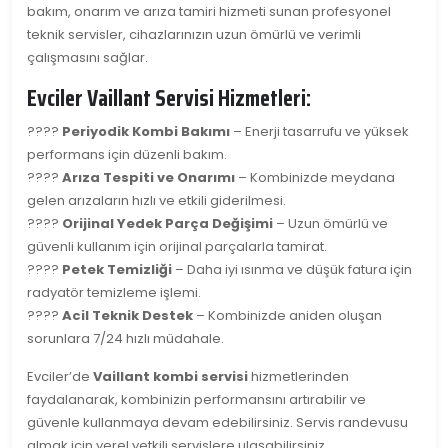
bakım, onarım ve arıza tamiri hizmeti sunan profesyonel
teknik servisler, cihazlarınızın uzun ömürlü ve verimli
çalışmasını sağlar.
Evciler Vaillant Servisi Hizmetleri:
????
Periyodik Kombi Bakımı
– Enerji tasarrufu ve yüksek
performans için düzenli bakım.
????
Arıza Tespiti ve Onarımı
– Kombinizde meydana
gelen arızaların hızlı ve etkili giderilmesi.
????
Orijinal Yedek Parça Değişimi
– Uzun ömürlü ve
güvenli kullanım için orijinal parçalarla tamirat.
????
Petek Temizliği
– Daha iyi ısınma ve düşük fatura için
radyatör temizleme işlemi.
????
Acil Teknik Destek
– Kombinizde aniden oluşan
sorunlara 7/24 hızlı müdahale.
Evciler’de
Vaillant kombi servisi
hizmetlerinden
faydalanarak, kombinizin performansını artırabilir ve
güvenle kullanmaya devam edebilirsiniz. Servis randevusu
almak için yerel yetkili servislere ulaşabilirsiniz.