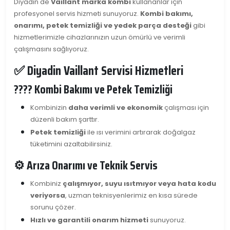
Diyadin'de
Vaillant marka kombi
kullananlar için
profesyonel servis hizmeti sunuyoruz.
Kombi bakımı,
onarımı, petek temizliği ve yedek parça desteği
gibi
hizmetlerimizle cihazlarınızın uzun ömürlü ve verimli
çalışmasını sağlıyoruz.
✅ Diyadin Vaillant Servisi Hizmetleri
???? Kombi Bakımı ve Petek Temizliği
Kombinizin
daha verimli ve ekonomik
çalışması için
düzenli bakım şarttır.
Petek temizliği
ile ısı verimini artırarak doğalgaz
tüketimini azaltabilirsiniz.
⚙️ Arıza Onarımı ve Teknik Servis
Kombiniz
çalışmıyor, suyu ısıtmıyor veya hata kodu
veriyorsa
, uzman teknisyenlerimiz en kısa sürede
sorunu çözer.
Hızlı ve garantili onarım hizmeti
sunuyoruz.