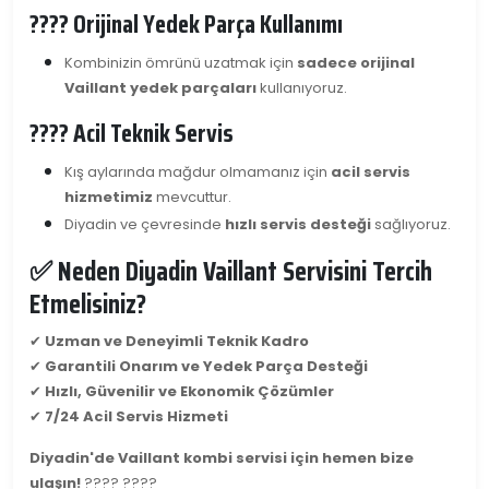
????️ Orijinal Yedek Parça Kullanımı
Kombinizin ömrünü uzatmak için
sadece orijinal
Vaillant yedek parçaları
kullanıyoruz.
???? Acil Teknik Servis
Kış aylarında mağdur olmamanız için
acil servis
hizmetimiz
mevcuttur.
Diyadin ve çevresinde
hızlı servis desteği
sağlıyoruz.
✅ Neden Diyadin Vaillant Servisini Tercih
Etmelisiniz?
✔
Uzman ve Deneyimli Teknik Kadro
✔
Garantili Onarım ve Yedek Parça Desteği
✔
Hızlı, Güvenilir ve Ekonomik Çözümler
✔
7/24 Acil Servis Hizmeti
Diyadin'de Vaillant kombi servisi için hemen bize
ulaşın!
???? ????