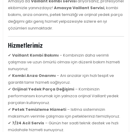
Amasya'da
Vaillant kombi servisi
arıyorsanız, profesyonel
ekibimizle yanınızdayız!
Amasya Vaillant Servisi
, kombi
bakımı, arıza onarımı, petek temizliği ve orijinal yedek parça
değişimi gibi geniş hizmet yelpazesiyle sizlere en iyi
çözümleri sunmaktadır.
Hizmetlerimiz
✔
Vaillant Kombi Bakımı
– Kombinizin daha verimli
çalışması ve uzun ömürlü olması için düzenli bakım hizmeti
sunuyoruz.
✔
Kombi Arıza Onarımı
– Ani arızalar için hızlı tespit ve
garantili tamir hizmeti sağlıyoruz.
✔
Orijinal Yedek Parça Değişimi
– Kombinizin
performansını korumak için yalnızca orijinal Vaillant yedek
parçaları kullanıyoruz.
✔
Petek Temizleme Hizmeti
– Isıtma sisteminizin
maksimum verimle çalışması için peteklerinizi temizliyoruz.
✔
7/24 Acil Servis
– Günün her saati teknik destek ve hızlı
müdahale hizmeti sunuyoruz.