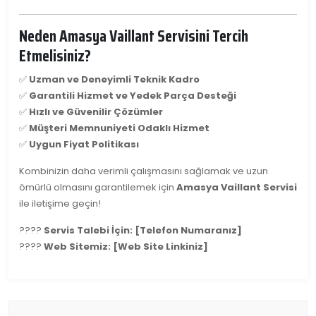
Neden Amasya Vaillant Servisini Tercih
Etmelisiniz?
✅
Uzman ve Deneyimli Teknik Kadro
✅
Garantili Hizmet ve Yedek Parça Desteği
✅
Hızlı ve Güvenilir Çözümler
✅
Müşteri Memnuniyeti Odaklı Hizmet
✅
Uygun Fiyat Politikası
Kombinizin daha verimli çalışmasını sağlamak ve uzun
ömürlü olmasını garantilemek için
Amasya Vaillant Servisi
ile iletişime geçin!
????
Servis Talebi İçin: [Telefon Numaranız]
????
Web Sitemiz: [Web Site Linkiniz]