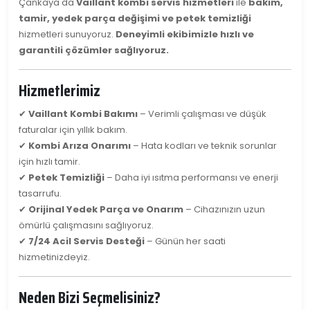
Çankaya'da
Vaillant kombi servis hizmetleri
ile
bakım,
tamir, yedek parça değişimi ve petek temizliği
hizmetleri sunuyoruz.
Deneyimli ekibimizle hızlı ve
garantili çözümler sağlıyoruz.
Hizmetlerimiz
✔
Vaillant Kombi Bakımı
– Verimli çalışması ve düşük
faturalar için yıllık bakım.
✔
Kombi Arıza Onarımı
– Hata kodları ve teknik sorunlar
için hızlı tamir.
✔
Petek Temizliği
– Daha iyi ısıtma performansı ve enerji
tasarrufu.
✔
Orijinal Yedek Parça ve Onarım
– Cihazınızın uzun
ömürlü çalışmasını sağlıyoruz.
✔
7/24 Acil Servis Desteği
– Günün her saati
hizmetinizdeyiz.
Neden Bizi Seçmelisiniz?