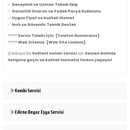
✅
Deneyimli ve Uzman Teknik Ekip
✅
Garantili Onarım ve Yedek Parça Kullanımı
✅
Uygun Fiyat ve Kaliteli Hizmet
✅
Hızlı ve Güvenilir Teknik Destek
????
Servis Talebi İçin: [Telefon Numaranız]
????
Web Sitemiz: [Web Site Linkiniz]
Çankaya'da
Vaillant kombi servisi
için
hemen bizimle
iletişime geçin ve kaliteli hizmetin farkını yaşayın!
Kombi Servisi
Edirne Beyaz Eşya Servisi