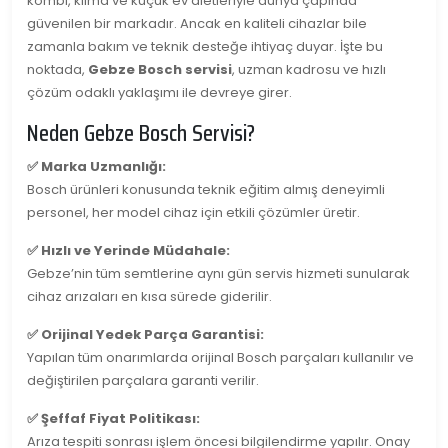
kombi, klima ve küçük ev aletleriyle dünya çapında
güvenilen bir markadır. Ancak en kaliteli cihazlar bile
zamanla bakım ve teknik desteğe ihtiyaç duyar. İşte bu
noktada,
Gebze Bosch servisi
, uzman kadrosu ve hızlı
çözüm odaklı yaklaşımı ile devreye girer.
Neden Gebze Bosch Servisi?
✅ Marka Uzmanlığı:
Bosch ürünleri konusunda teknik eğitim almış deneyimli
personel, her model cihaz için etkili çözümler üretir.
✅ Hızlı ve Yerinde Müdahale:
Gebze’nin tüm semtlerine aynı gün servis hizmeti sunularak
cihaz arızaları en kısa sürede giderilir.
✅ Orijinal Yedek Parça Garantisi:
Yapılan tüm onarımlarda orijinal Bosch parçaları kullanılır ve
değiştirilen parçalara garanti verilir.
✅ Şeffaf Fiyat Politikası:
Arıza tespiti sonrası işlem öncesi bilgilendirme yapılır. Onay