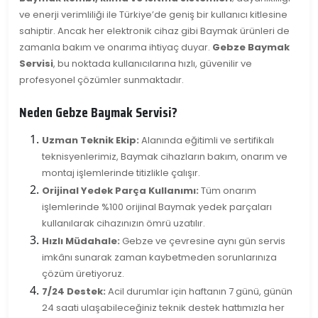
ve enerji verimliliği ile Türkiye’de geniş bir kullanıcı kitlesine
sahiptir. Ancak her elektronik cihaz gibi Baymak ürünleri de
zamanla bakım ve onarıma ihtiyaç duyar.
Gebze Baymak
Servisi
, bu noktada kullanıcılarına hızlı, güvenilir ve
profesyonel çözümler sunmaktadır.
Neden Gebze Baymak Servisi?
Uzman Teknik Ekip:
Alanında eğitimli ve sertifikalı
teknisyenlerimiz, Baymak cihazların bakım, onarım ve
montaj işlemlerinde titizlikle çalışır.
Orijinal Yedek Parça Kullanımı:
Tüm onarım
işlemlerinde %100 orijinal Baymak yedek parçaları
kullanılarak cihazınızın ömrü uzatılır.
Hızlı Müdahale:
Gebze ve çevresine aynı gün servis
imkânı sunarak zaman kaybetmeden sorunlarınıza
çözüm üretiyoruz.
7/24 Destek:
Acil durumlar için haftanın 7 günü, günün
24 saati ulaşabileceğiniz teknik destek hattımızla her