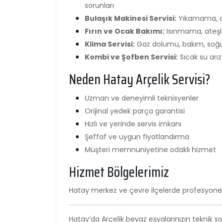
sorunları
Bulaşık Makinesi Servisi:
Yıkamama, det
Fırın ve Ocak Bakımı:
Isınmama, ateşle
Klima Servisi:
Gaz dolumu, bakım, soğut
Kombi ve Şofben Servisi:
Sıcak su arız
Neden Hatay Arçelik Servisi?
Uzman ve deneyimli teknisyenler
Orijinal yedek parça garantisi
Hızlı ve yerinde servis imkanı
Şeffaf ve uygun fiyatlandırma
Müşteri memnuniyetine odaklı hizmet
Hizmet Bölgelerimiz
Hatay merkez ve çevre ilçelerde profesyonel
Hatay’da Arçelik beyaz eşyalarınızın teknik s