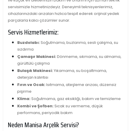
ve küçük ev aletlerinizin bakım ve onarımı için uzman teknik
servisimizle hizmetinizdeyiz. Deneyimli teknisyenlerimiz,
cihazlarınızdaki arızaları hızlıca tespit ederek orijinal yedek
parçalarla kalıcı çözümler sunar.
Servis Hizmetlerimiz:
Buzdolabı:
Soğutmama, buzlanma, sesli çalışma, su
sızdırma
Çamaşır Makinesi:
Dönmeme, sıkmama, su almama,
gürültülü çalışma
Bulaşık Makinesi:
Yıkamama, su boşaltmama,
deterjan kalıntısı
Fırın ve Ocak:
Isıtmama, ateşleme arızası, düzensiz
pişirme
Klima:
Soğutmama, gaz eksikliği, bakım ve temizleme
Kombi ve Şofben:
Sıcak su vermeme, düşük
performans, periyodik bakım
Neden Manisa Arçelik Servisi?