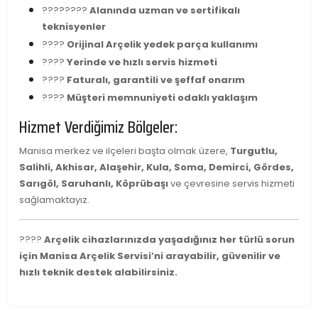
????‍????
Alanında uzman ve sertifikalı
teknisyenler
????
Orijinal Arçelik yedek parça kullanımı
????
Yerinde ve hızlı servis hizmeti
????
Faturalı, garantili ve şeffaf onarım
????
Müşteri memnuniyeti odaklı yaklaşım
Hizmet Verdiğimiz Bölgeler:
Manisa merkez ve ilçeleri başta olmak üzere,
Turgutlu,
Salihli, Akhisar, Alaşehir, Kula, Soma, Demirci, Gördes,
Sarıgöl, Saruhanlı, Köprübaşı
ve çevresine servis hizmeti
sağlamaktayız.
????
Arçelik cihazlarınızda yaşadığınız her türlü sorun
için Manisa Arçelik Servisi’ni arayabilir, güvenilir ve
hızlı teknik destek alabilirsiniz.