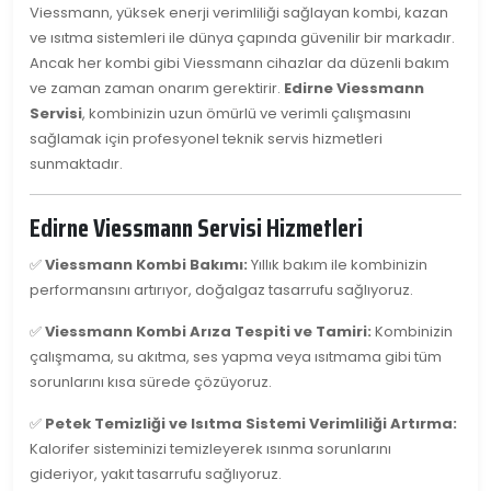
Viessmann, yüksek enerji verimliliği sağlayan kombi, kazan
ve ısıtma sistemleri ile dünya çapında güvenilir bir markadır.
Ancak her kombi gibi Viessmann cihazlar da düzenli bakım
ve zaman zaman onarım gerektirir.
Edirne Viessmann
Servisi
, kombinizin uzun ömürlü ve verimli çalışmasını
sağlamak için profesyonel teknik servis hizmetleri
sunmaktadır.
Edirne Viessmann Servisi Hizmetleri
✅
Viessmann Kombi Bakımı:
Yıllık bakım ile kombinizin
performansını artırıyor, doğalgaz tasarrufu sağlıyoruz.
✅
Viessmann Kombi Arıza Tespiti ve Tamiri:
Kombinizin
çalışmama, su akıtma, ses yapma veya ısıtmama gibi tüm
sorunlarını kısa sürede çözüyoruz.
✅
Petek Temizliği ve Isıtma Sistemi Verimliliği Artırma:
Kalorifer sisteminizi temizleyerek ısınma sorunlarını
gideriyor, yakıt tasarrufu sağlıyoruz.