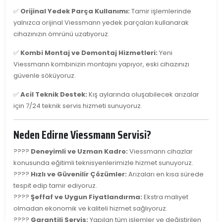
✅
Orijinal Yedek Parça Kullanımı:
Tamir işlemlerinde
yalnızca orijinal Viessmann yedek parçaları kullanarak
cihazınızın ömrünü uzatıyoruz.
✅
Kombi Montaj ve Demontaj Hizmetleri:
Yeni
Viessmann kombinizin montajını yapıyor, eski cihazınızı
güvenle söküyoruz.
✅
Acil Teknik Destek:
Kış aylarında oluşabilecek arızalar
için 7/24 teknik servis hizmeti sunuyoruz.
Neden Edirne Viessmann Servisi?
????
Deneyimli ve Uzman Kadro:
Viessmann cihazlar
konusunda eğitimli teknisyenlerimizle hizmet sunuyoruz.
????
Hızlı ve Güvenilir Çözümler:
Arızaları en kısa sürede
tespit edip tamir ediyoruz.
????
Şeffaf ve Uygun Fiyatlandırma:
Ekstra maliyet
olmadan ekonomik ve kaliteli hizmet sağlıyoruz.
????
Garantili Servis:
Yapılan tüm işlemler ve değiştirilen