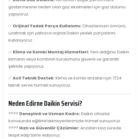
göstermesine neden olan gaz eksilmeleri için gaz dolumu
yapıyoruz.
✅
Orijinal Yedek Parça Kullanımı:
Cihazlarınızın ömrünü
uzatmak için yalnızca orijinal Daikin yedek parçalarını
kullanıyoruz.
✅
Klima ve Kombi Montaj Hizmetleri:
Yeni aldığınız Daikin
klimanın veya kombinin kurulumunu güvenli ve garantili
şekilde yapıyoruz.
✅
Acil Teknik Destek:
Klima ve kombi arızaları için 7/24
teknik servis hizmeti sunuyoruz.
Neden Edirne Daikin Servisi?
????
Deneyimli ve Uzman Kadro:
Daikin cihazlar
konusunda eğitimli teknisyenlerimizle hizmet sunuyoruz.
????
Hızlı ve Güvenilir Çözümler:
Arızaları kısa sürede
tespit edip tamir ediyoruz.