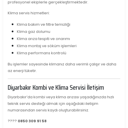
profesyonel ekiplerle gerçekleştirmektedir.
Klima servis hizmetleri:
Klima bakım ve filtre temizliği
Klima gaz dolumu
Klima arıza tespiti ve onarımı
Klima montaj ve söküm işlemleri
Klima performans kontrolü
Bu işlemler sayesinde klimanız daha verimli çalışır ve daha
az enerji tüketir.
Diyarbakır Kombi ve Klima Servisi İletişim
Diyarbakır’da kombi veya klima arızası yaşadığınızda hızlı
teknik servis desteği almak için aşağıdaki iletişim
numarasından servis kaydı oluşturabilirsiniz.
????
0850 309 91 58