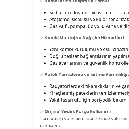
✅
Kombi Arıza Tespiti ve Tamiri
Su basıncı düşmesi ve ısıtma sorunla
Ateşleme, sıcak su ve kalorifer arıza
Gaz valfi, pompa, üç yollu vana ve di
✅
Kombi Montaj ve Değişim Hizmetleri
Yeni kombi kurulumu ve eski cihazın
Doğru tesisat bağlantılarının yapılm
Gaz ayarlarının ve güvenlik kontroll
✅
Petek Temizleme ve Isıtma Verimliliği
Radyatörlerdeki tıkanıklıkların ve ç
Kireçlenmiş peteklerin temizlenmesiy
Yakıt tasarrufu için periyodik bakım
✅
Orijinal Yedek Parça Kullanımı
Tüm bakım ve onarım işlemlerinde yalnızca o
uzatıyoruz.